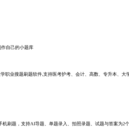
的大学职业搜题刷题软件,支持医考护考、会计、高数、专升本、大学
题库，手机刷题，支持AI导题、单题录入、拍照录题、试题与答案为