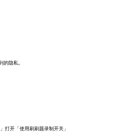
到的隐私。
题」打开「使用刷刷题录制开关」